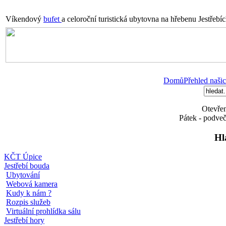
Víkendový
bufet
a celoroční turistická ubytovna na hřebenu Jestřebí
Domů
Přehled našic
Otevřen
Pátek - podveč
Hl
KČT Úpice
Jestřebí bouda
Ubytování
Webová kamera
Kudy k nám ?
Rozpis služeb
Virtuální prohlídka sálu
Jestřebí hory