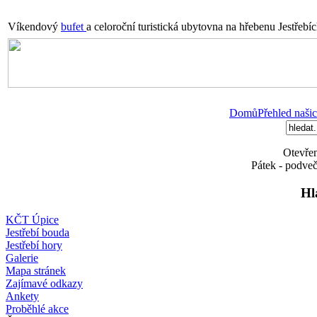
Víkendový
bufet
a celoroční turistická ubytovna na hřebenu Jestřebí
Domů
Přehled našic
Otevřen
Pátek - podveč
Hl
KČT Úpice
Jestřebí bouda
Jestřebí hory
Galerie
Mapa stránek
Zajímavé odkazy
Ankety
Proběhlé akce