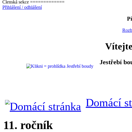
Členská sekce =============
Přihlášení / odhlášení
Př
Rozb
Vítejt
Jestřebí bo
Domácí st
11. ročník