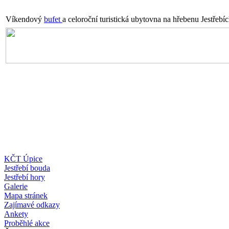
Víkendový
bufet
a celoroční turistická ubytovna na hřebenu Jestřebí
KČT Úpice
Jestřebí bouda
Jestřebí hory
Galerie
Mapa stránek
Zajímavé odkazy
Ankety
Proběhlé akce