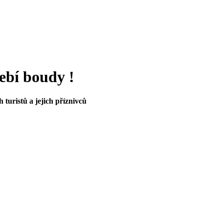
řebí boudy !
h turistů a jejich příznivců