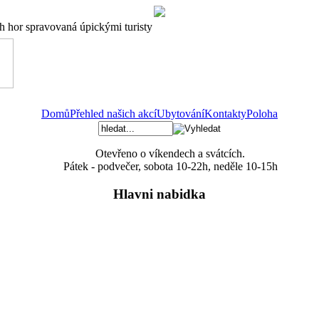
ch hor spravovaná úpickými turisty
Domů
Přehled našich akcí
Ubytování
Kontakty
Poloha
Otevřeno o víkendech a svátcích.
Pátek - podvečer, sobota 10-22h, neděle 10-15h
Hlavni nabidka