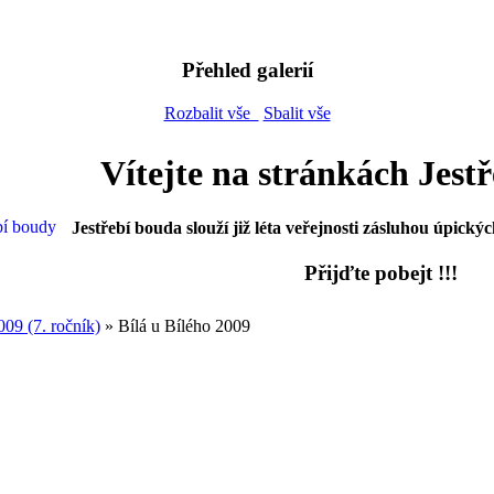
Přehled galerií
Rozbalit vše
Sbalit vše
Vítejte na stránkách Jest
Jestřebí bouda slouží již léta veřejnosti zásluhou úpickýc
Přijďte pobejt !!!
009 (7. ročník)
» Bílá u Bílého 2009