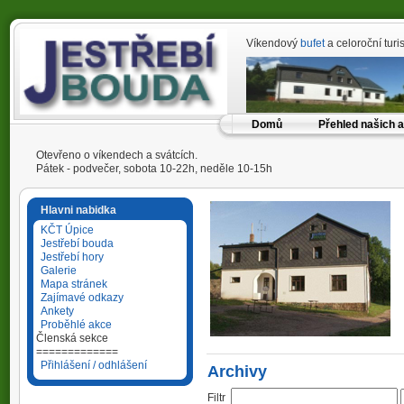
Víkendový
bufet
a celoroční tur
Domů
Přehled našich a
Otevřeno o víkendech a svátcích.
Pátek - podvečer, sobota 10-22h, neděle 10-15h
Hlavni nabidka
KČT Úpice
Jestřebí bouda
Jestřebí hory
Galerie
Mapa stránek
Zajímavé odkazy
Ankety
Proběhlé akce
Členská sekce
=============
Přihlášení / odhlášení
Archivy
Filtr