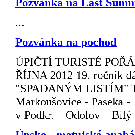
Pozvánka na Last Summ
...
Pozvánka na pochod
ÚPIČTÍ TURISTÉ POŘÁ
ŘÍJNA 2012 19. ročník d
"SPADANÝM LISTÍM" Tra
Markoušovice - Paseka -
v Podkr. – Odolov – Bílý 
Úpsko - metujská anabá