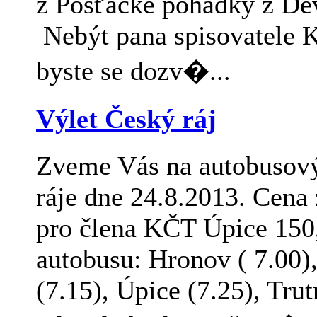
z Pošťácké pohádky z De
Nebýt pana spisovatele K
byste se dozv�...
Výlet Český ráj
Zveme Vás na autobusový
ráje dne 24.8.2013. Cena 
pro člena KČT Úpice 150
autobusu: Hronov ( 7.00)
(7.15), Úpice (7.25), Tru