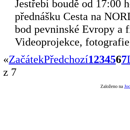
Jestřebí boudě od 17:00 h
přednášku Cesta na NOR
bod pevninské Evropy a f
Videoprojekce, fotografie,
«
Začátek
Předchozí
1
2
3
4
5
6
7
z 7
Založeno na
Jo