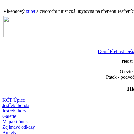
Víkendový
bufet
a celoroční turistická ubytovna na hřebenu Jestřebí
Domů
Přehled naši
Otevřen
Pátek - podveč
Hl
KČT Úpice
Jestřebí bouda
Jestřebí hory
Galerie
Mapa stránek
Zajímavé odkazy
Ankety