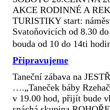
AKCE RODINNÉ A RE
TURISTIKY start: náměs
Svatoňovicích od 8.30 do 
bouda od 10 do 14ti hodi
Připravujeme
Taneční zábava na JES
….„Taneček báby Rzehač
v 19.00 hod, přijít bude 
spáchá skupina ROHOŘEZ