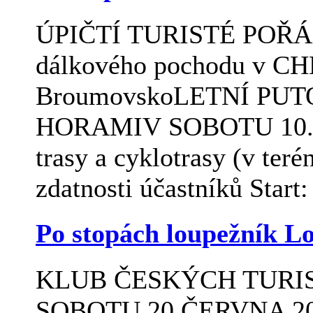
ÚPIČTÍ TURISTÉ POŘÁD
dálkového pochodu v C
BroumovskoLETNÍ PU
HORAMIV SOBOTU 10. 
trasy a cyklotrasy (v teré
zdatnosti účastníků Start:
Po stopách loupežník L
KLUB ČESKÝCH TURIST
SOBOTU 20.ČERVNA 20