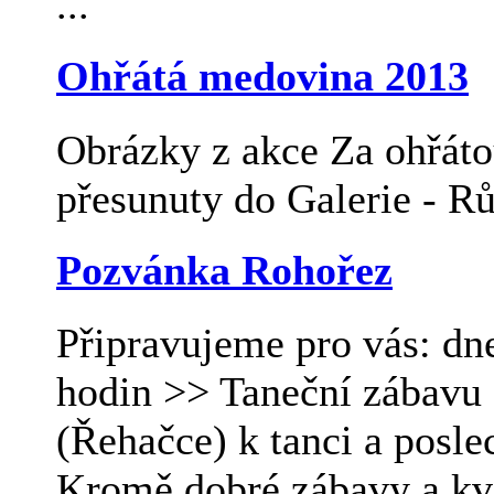
...
Ohřátá medovina 2013
Obrázky z akce Za ohřát
přesunuty do Galerie - Rů
Pozvánka Rohořez
Připravujeme pro vás: dn
hodin >> Taneční zábavu 
(Řehačce) k tanci a posle
Kromě dobré zábavy a kva