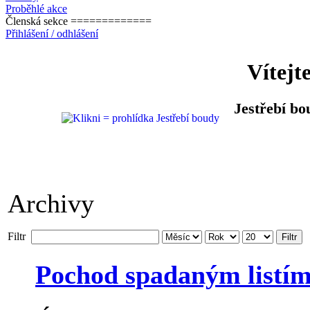
Proběhlé akce
Členská sekce =============
Přihlášení / odhlášení
Vítejt
Jestřebí bo
Archivy
Filtr
Filtr
Pochod spadaným listí