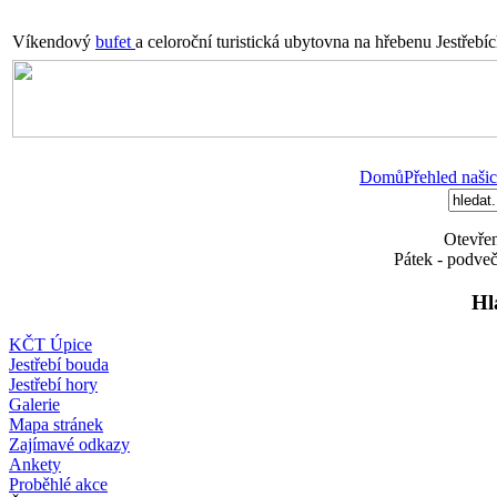
Víkendový
bufet
a celoroční turistická ubytovna na hřebenu Jestřebí
Domů
Přehled našic
Otevřen
Pátek - podveč
Hl
KČT Úpice
Jestřebí bouda
Jestřebí hory
Galerie
Mapa stránek
Zajímavé odkazy
Ankety
Proběhlé akce