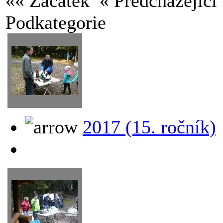
«« Začátek
« Předcházejíc
Podkategorie
2017 (15. ročník)