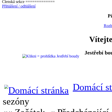
Členská sekce =============
Přihlášení / odhlášení
Př
Rozb
Vítejt
Jestřebí bo
Domácí st
sezóny